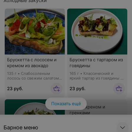
Холодные закуски
Брускетта с лососем и
Брускетта с тартаром из
кремом из авокадо
говядины
135 г • Слабосоленым
165 г • Классический и
лосось со свежим салатом,
яркий тартар из говядины с
солоноватыми каперсами и
вялеными томатами и
слайсами огурца на
свежим салатом на
23 руб.
23 руб.
домашней булочке,
домашней булочке,
смазанной сливочным
смазанной творожным
муссом и кремом из
сыром
Показать ещё
авокадо
Сало с хреном и
гренками
120/70 г
Барное меню